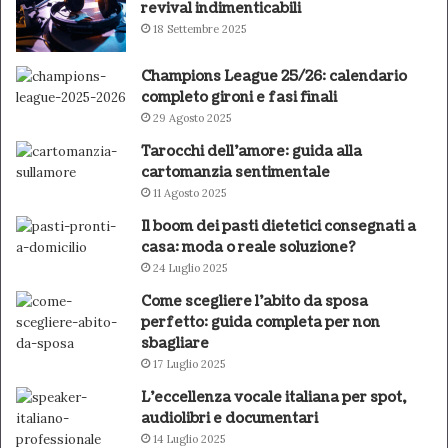
revival indimenticabili
18 Settembre 2025
Champions League 25/26: calendario
completo gironi e fasi finali
29 Agosto 2025
Tarocchi dell’amore: guida alla
cartomanzia sentimentale
11 Agosto 2025
Il boom dei pasti dietetici consegnati a
casa: moda o reale soluzione?
24 Luglio 2025
Come scegliere l’abito da sposa
perfetto: guida completa per non
sbagliare
17 Luglio 2025
L’eccellenza vocale italiana per spot,
audiolibri e documentari
14 Luglio 2025