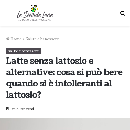
Menu
S
fo
Home
>
Salute e benessere
Salute e benessere
Latte senza lattosio e
alternative: cosa si può bere
quando si è intolleranti al
lattosio?
3 minutes read