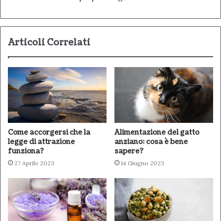
Articoli Correlati
Come accorgersi che la
Alimentazione del gatto
legge di attrazione
anziano: cosa è bene
funziona?
sapere?
27 Aprile 2023
14 Giugno 2023