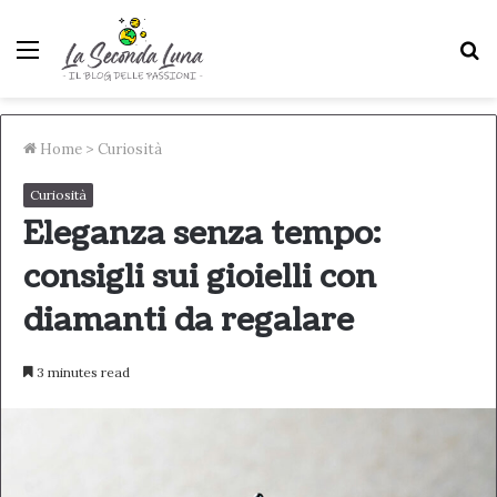
Menu
S
fo
Home
>
Curiosità
Curiosità
Eleganza senza tempo:
consigli sui gioielli con
diamanti da regalare
3 minutes read